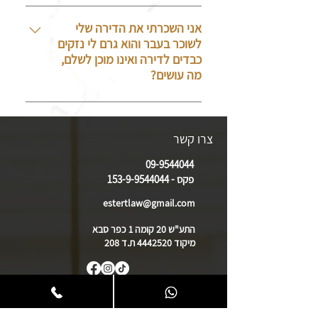
בהתאם למהות החוב קיימת אפשרות
לפנות בתביעה או לבהמ"ש או
אני השכרתי את הדירה שלי
לשוכר בעבר והוא גרם לי נזקים
להוצל"פ בכדי לנסות לגבות את כספך
כבדים לדירה ואינו מוכן לשלם,
בחזרה
מה עושים?
בהתאם למהות החוב קיימת אפשרות
לפנות בתביעה לבית המשפט או
צרו קשר
ללשכת ההוצאה לפועל בכדי לנסות
לגבות את כספך בחזרה.
09-9544044
פקס -
153-9-9544044
estertlaw@gmail.com
התע"ש 20 קומה 1 כפר סבא
מיקוד 4442520 ת.ד 208