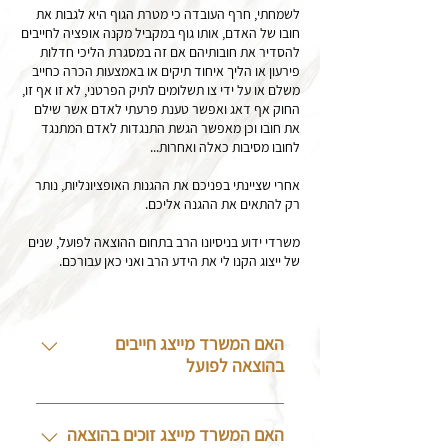
לשמחתי, חרף העובדה כי מטרת הגוף היא לגבות את
חובו של האדם, אותו גוף במקביל מקנה אופציה לחייבים
להסדיר את חובותיהם אם זה במסגרת הליכי חדלות
פירעון או הליך איחוד תיקים או באמצעות הכרה כחייב
משלם או על ידי צו תשלומים לתיק הפרטני, לא זו אף זו,
החוק אף דאג ואפשר טענת פרעתי לאדם אשר שילם
את חובו וכן מאפשר הגשת התנגדות לאדם המתנגד
לחובו מסיבות כאלה ואחרות...
אחרי שציינתי בפניכם את ההגנות האופציונליות, נותר
רק להתאים את ההגנה אליכם.
משרדי ידוע בניסיונו הרב בתחום ההוצאה לפועל, שנים
של ייצוג הקנו לי את הידע הרב ואני כאן עבורכם.
האם המשרד מייצג חייבים
בהוצאה לפועל
כן, משרדנו ידוע בתחום התמחותו
בייצוג חייבים.
האם המשרד מייצג זוכים בהוצאה