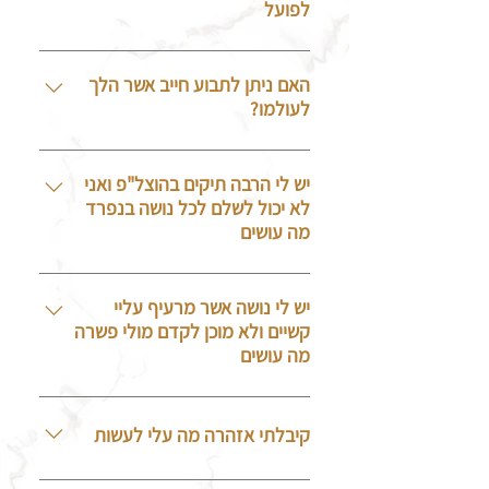
לפועל
כן, משרדנו צבר ניסיון רב בייצוג
תאגידים גדולים במשק הישראלי.
האם ניתן לתבוע חייב אשר הלך
לעולמו?
כן ישנו הליך אשר ניתן לתבוע עיזבון
אך לא בכל מצב יש כדאיות, מומלץ
יש לי הרבה תיקים בהוצל"פ ואני
לבדוק מול משרדנו
לא יכול לשלם לכל נושה בנפרד
מה עושים
יש לבחון היטב את המצב, יכול להיות
כי איחוד תיקים יהווה פיתרון נכון.
יש לי נושה אשר מרעיף עליי
קשיים ולא מוכן לקדם מולי פשרה
מה עושים
לכל סיטואציה יש פיתרון מותאם,
לפעמים החוק יכול להקנות לך הגנה,
קיבלתי אזהרה מה עלי לעשות
או מהלך טקטי ישפר את סיכוייך,
משרדנו ידוע בחשיבה מחוץ לקופסא.
משרדנו בוחן את סטטוס עמדתך