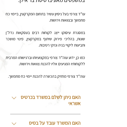
במשפטים מאוניברסיטת בר אילן.
עו"ד צורפי בעל ניסיון עשיר בתחום המקרקעין, בייפוי כח
מתמשך ובצוואות וירושות.
במסגרת עיסוקו ייצג לקוחות רבים בעסקאות נדל״ן
שונות, בהליכי פירוק שיתוף במקרקעין, פינוי מושכר
ותביעות ליקויי בניה ונזקי רטיבות.
כמו כן, ידוע עוה"ד צורפי במקצועיותו וברגישותו המרבית
ללקוחותיו המגיעים אליו להכנת צוואות וירושות.
עוה"ד צורפי מחזיק בהכשרה להכנת ייפוי כח מתמשך.
האם ניתן לשלם במשרד בכרטיס
אשראי
המשרד מקבל תשלומים בכרטיס
אשראי
האם המשרד עובד על בסיס