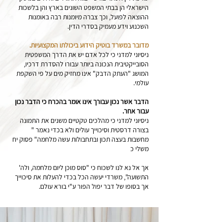
הישראלי הן בבתי המשפט השונים בארץ והן בלשכות
ההוצאה לפועל, וכך צברה מיומנות רבה באומנות
השכנוע וידע מעמיק בסדרי הדין.
מדובר במשרד בוטיק הידוע ביכולתו המקצועיות.
ניסיוני למדני כי לכל אדם יש את הדרך המשפטית
הסובייקטיבית הנכונה ביותר עבורו להסדרת דרכיו,
המושג "העתק הדבק" אינו מחזיק מים על פי השקפת
עולמי.
הדבר אשר נכון עבורך אינו אומר בהכרח כי הדבר נכון
עבור אחר.
ניסיוני למדני כי מהלכים טקטיים משנים את התמונה
בצורה דרסטית וסיכוייך עולים ולא בכדי נאמר "
מחשבות בעצה תכון ובתחבולות עשה מלחמה" פסוק יח
משלי כ
אך אל נא לנו לשכוח כי "סוס מוכן ליום מלחמה, ולה'
התשועה", משרדי יעשה הכל בכדי להעלות את סיכוייך
אך בסופו של דבר יפול הפור ע"י בורא עולם.